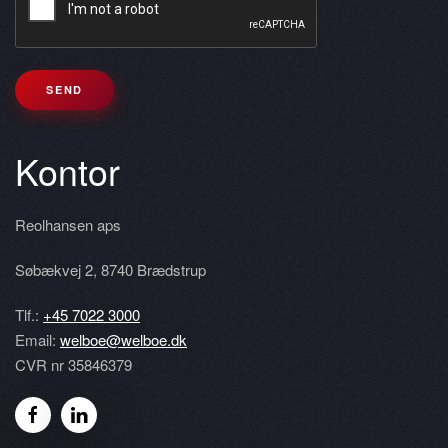
SEND
Kontor
Reolhansen aps
Søbækvej 2
,
8740 Brædstrup
Tlf.:
+45 7022 3000
Email:
welboe@welboe.dk
CVR nr 35846379