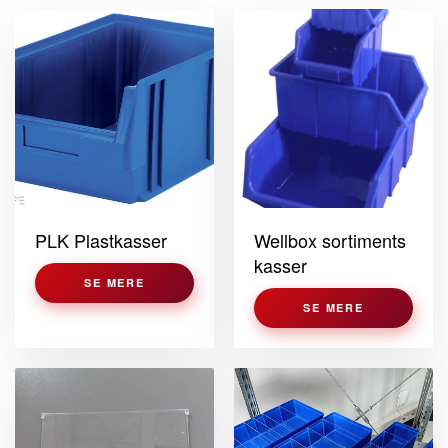
PLK Plastkasser
Wellbox sortiments
kasser
SE MERE
SE MERE