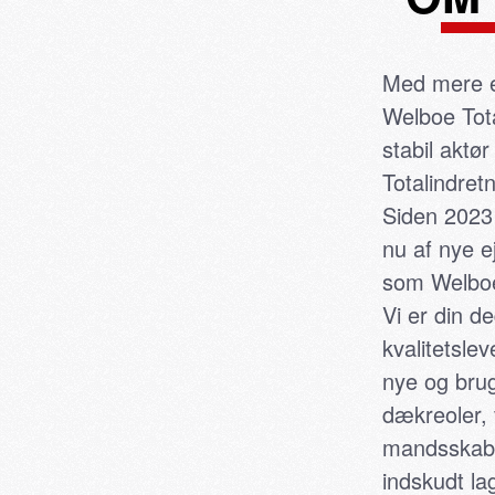
Med mere e
Welboe Tota
stabil aktø
Totalindretn
Siden 2023
nu af nye e
som Welboe
Vi er din d
kvalitetslev
nye og brug
dækreoler,
mandsskabs
indskudt la