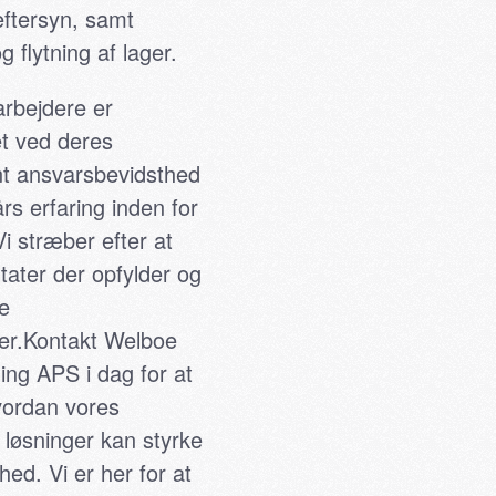
eftersyn, samt
g flytning af lager.
rbejdere er
t ved deres
 ansvarsbevidsthed
s erfaring inden for
i stræber efter at
ltater der opfylder og
e
ger.Kontakt Welboe
ning APS i dag for at
vordan vores
løsninger kan styrke
hed. Vi er her for at