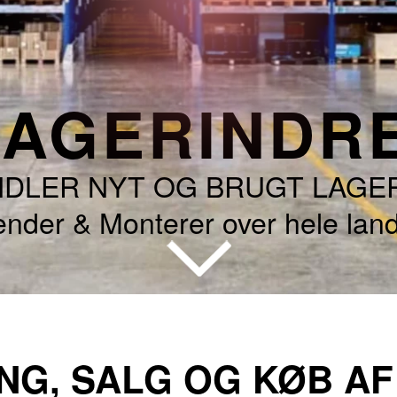
 LAGERINDR
NDLER NYT OG BRUGT LAGE
nder & Monterer over hele lan
NG, SALG OG KØB A